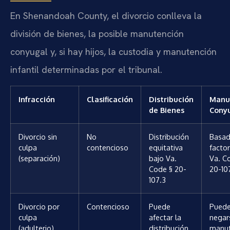
En Shenandoah County, el divorcio conlleva la
división de bienes, la posible manutención
conyugal y, si hay hijos, la custodia y manutención
infantil determinadas por el tribunal.
Infracción
Clasificación
Distribución
Manu
de Bienes
Cony
Divorcio sin
No
Distribución
Basad
culpa
contencioso
equitativa
facto
(separación)
bajo Va.
Va. C
Code § 20-
20-107
107.3
Divorcio por
Contencioso
Puede
Pued
culpa
afectar la
negar
(adulterio)
distribución
manut