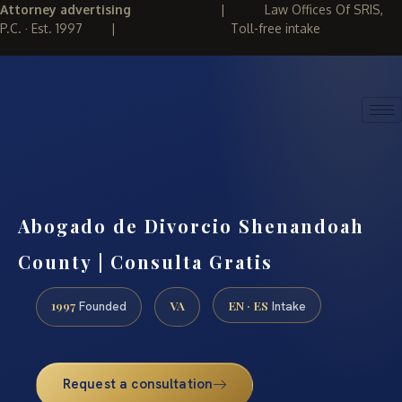
Attorney advertising
|
Law Offices Of SRIS,
P.C. · Est. 1997
|
Toll-free intake
(888) 437-7747
REQUEST CONSULTATION
Abogado de Divorcio Shenandoah
County | Consulta Gratis
1997
VA
EN · ES
Founded
Intake
Request a consultation