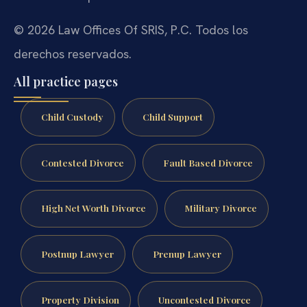
© 2026 Law Offices Of SRIS, P.C. Todos los
derechos reservados.
All practice pages
Child Custody
Child Support
Contested Divorce
Fault Based Divorce
High Net Worth Divorce
Military Divorce
Postnup Lawyer
Prenup Lawyer
Property Division
Uncontested Divorce