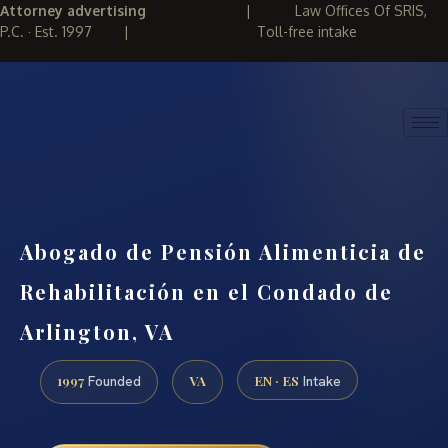
Attorney advertising
|
Law Offices Of SRIS,
P.C. · Est. 1997
|
Toll-free intake
(888) 437-7747
REQUEST CONSULTATION
Abogado de Pensión Alimenticia de
Rehabilitación en el Condado de
Arlington, VA
1997
VA
EN · ES
Founded
Intake