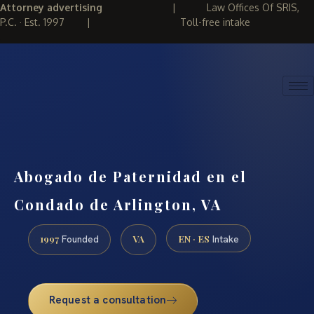
Attorney advertising
|
Law Offices Of SRIS,
P.C. · Est. 1997
|
Toll-free intake
(888) 437-7747
REQUEST CONSULTATION
Abogado de Paternidad en el
Condado de Arlington, VA
1997
VA
EN · ES
Founded
Intake
Request a consultation