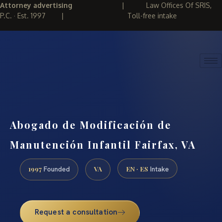
Attorney advertising
|
Law Offices Of SRIS,
P.C. · Est. 1997
|
Toll-free intake
(888) 437-7747
REQUEST CONSULTATION
Abogado de Modificación de
Manutención Infantil Fairfax, VA
1997
VA
EN · ES
Founded
Intake
Request a consultation