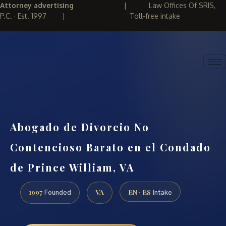
Attorney advertising
|
Law Offices Of SRIS,
P.C. · Est. 1997
|
Toll-free intake
(888) 437-7747
REQUEST CONSULTATION
Abogado de Divorcio No
Contencioso Barato en el Condado
de Prince William, VA
1997
VA
EN · ES
Founded
Intake