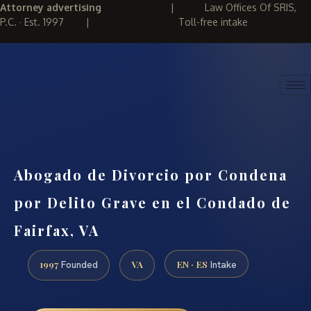
Attorney advertising
|
Law Offices Of SRIS,
P.C. · Est. 1997
|
Toll-free intake
(888) 437-7747
REQUEST CONSULTATION
Abogado de Divorcio por Condena
por Delito Grave en el Condado de
Fairfax, VA
1997
VA
EN · ES
Founded
Intake