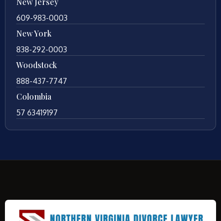
New Jersey
609-983-0003
New York
838-292-0003
Woodstock
888-437-7747
Colombia
57 63419197