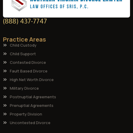
(888) 437-7747
Practice Areas
Child Custody
Child Support
Contested Divorce
Fault Based Divorce
High Net Worth Divorce
Military Divorce
Postnuptial Agreements
Prenuptial Agreements
Property Division
Uncontested Divorce