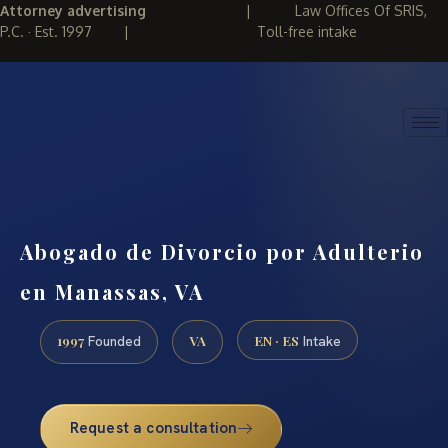
Attorney advertising
|
Law Offices Of SRIS,
P.C. · Est. 1997
|
Toll-free intake
(888) 437-7747
REQUEST CONSULTATION
Abogado de Divorcio por Adulterio
en Manassas, VA
1997
VA
EN · ES
Founded
Intake
Request a consultation