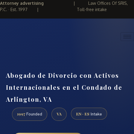
Attorney advertising
|
Law Offices Of SRIS,
P.C. · Est. 1997
|
Toll-free intake
(888) 437-7747
REQUEST CONSULTATION
Abogado de Divorcio con Activos
Internacionales en el Condado de
Arlington, VA
1997
VA
EN · ES
Founded
Intake