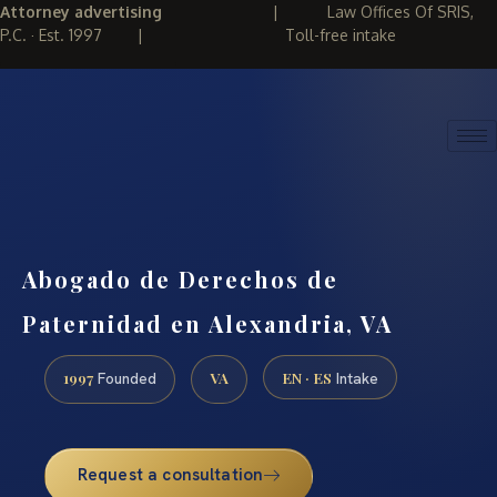
Attorney advertising
|
Law Offices Of SRIS,
P.C. · Est. 1997
|
Toll-free intake
(888) 437-7747
REQUEST CONSULTATION
Abogado de Derechos de
Paternidad en Alexandria, VA
1997
VA
EN · ES
Founded
Intake
Request a consultation