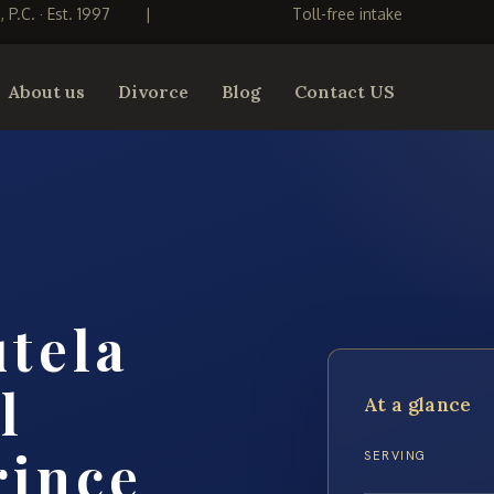
S, P.C. · Est. 1997
|
Toll-free intake
About us
Divorce
Blog
Contact US
tela
l
At a glance
rince
SERVING