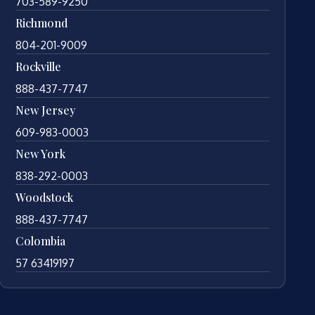
703-589-9250
Richmond
804-201-9009
Rockville
888-437-7747
New Jersey
609-983-0003
New York
838-292-0003
Woodstock
888-437-7747
Colombia
57 63419197