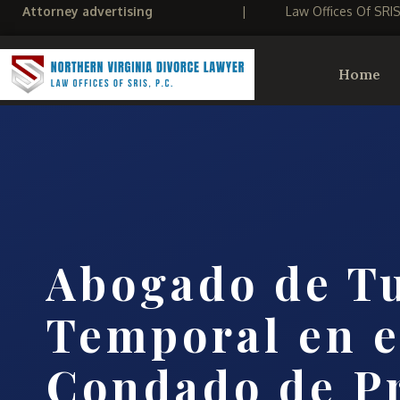
Attorney advertising
|
Law Offices Of SRI
Home
Abogado de Tu
Temporal en e
Condado de P