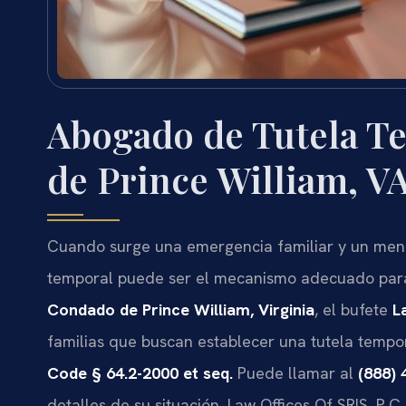
Abogado de Tutela T
de Prince William, V
Cuando surge una emergencia familiar y un menor
temporal puede ser el mecanismo adecuado para g
Condado de Prince William, Virginia
, el bufete
L
familias que buscan establecer una tutela tempo
Code § 64.2-2000 et seq.
Puede llamar al
(888) 
detalles de su situación. Law Offices Of SRIS, P.