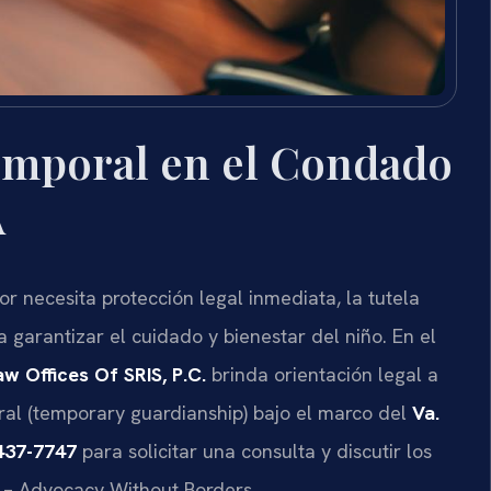
emporal en el Condado
A
 necesita protección legal inmediata, la tutela
arantizar el cuidado y bienestar del niño. En el
aw Offices Of SRIS, P.C.
brinda orientación legal a
ral (temporary guardianship) bajo el marco del
Va.
437-7747
para solicitar una consulta y discutir los
C. – Advocacy Without Borders.