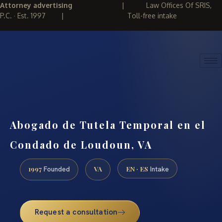
Attorney advertising
|
Law Offices Of SRIS,
P.C. · Est. 1997
|
Toll-free intake
(888) 437-7747
REQUEST CONSULTATION
Abogado de Tutela Temporal en el
Condado de Loudoun, VA
1997
VA
EN · ES
Founded
Intake
Request a consultation