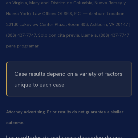
en Virginia, Maryland, Distrito de Columbia, Nueva Jersey y
Nueva York). Law Offices Of SRIS, P.C. — Ashburn Location:
20130 Lakeview Center Plaza, Room 403, Ashburn, VA 20147 |
(888) 437-7747. Solo con cita previa. Llame al (888) 437-7747
para programar.
Case results depend on a variety of factors
unique to each case.
Attorney advertising. Prior results do not guarantee a similar
outcome.
Los resultados de cada caso dependen de una