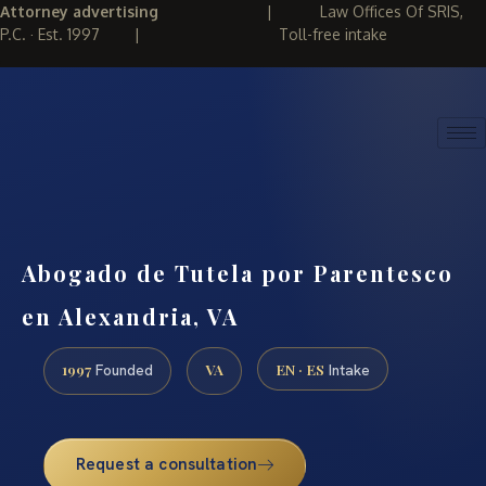
Attorney advertising
|
Law Offices Of SRIS,
P.C. · Est. 1997
|
Toll-free intake
(888) 437-7747
REQUEST CONSULTATION
Abogado de Tutela por Parentesco
en Alexandria, VA
1997
VA
EN · ES
Founded
Intake
Request a consultation