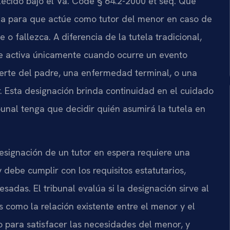
lecido bajo el Va. Code § 64.2-2000 et seq. Que
na para que actúe como tutor del menor en caso de
o fallezca. A diferencia de la tutela tradicional,
se activa únicamente cuando ocurre un evento
rte del padre, una enfermedad terminal, o una
. Esta designación brinda continuidad en el cuidado
bunal tenga que decidir quién asumirá la tutela en
designación de un tutor en espera requiere una
 debe cumplir con los requisitos estatutarios,
esadas. El tribunal evalúa si la designación sirve al
s como la relación existente entre el menor y el
o para satisfacer las necesidades del menor, y