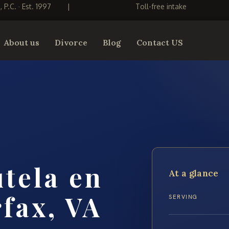
S, P.C. · Est. 1997
|
Toll-free intake
About us
Divorce
Blog
Contact US
tela en
At a glance
rfax, VA
SERVING