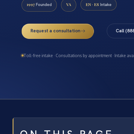
1997
VA
EN · ES
Founded
Intake
Request a consultation
Call (88
Toll-free intake · Consultations by appointment · Intake ava