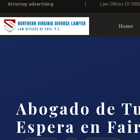
Attorney advertising
|
Law Offices Of SRI
Home
Abogado de Tu
Espera en Fai