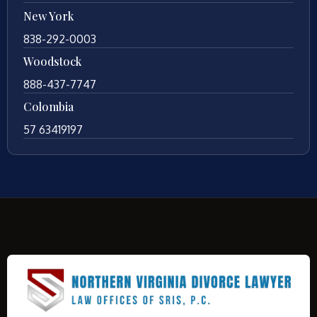
New York
838-292-0003
Woodstock
888-437-7747
Colombia
57 63419197