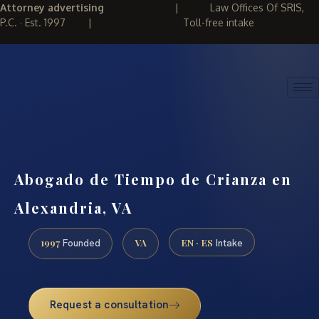
Attorney advertising
|
Law Offices Of SRIS,
P.C. · Est. 1997
|
Toll-free intake
(888) 437-7747
REQUEST CONSULTATION
Abogado de Tiempo de Crianza en
Alexandria, VA
1997
VA
EN · ES
Founded
Intake
Request a consultation