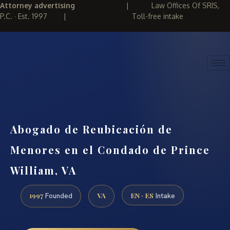
Attorney advertising
|
Law Offices Of SRIS,
P.C. · Est. 1997
|
Toll-free intake
(888) 437-7747
REQUEST CONSULTATION
Abogado de Reubicación de
Menores en el Condado de Prince
William, VA
1997
VA
EN · ES
Founded
Intake