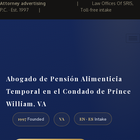
Attorney advertising
|
Law Offices Of SRIS,
P.C. · Est. 1997
|
Toll-free intake
(888) 437-7747
REQUEST CONSULTATION
Abogado de Pensión Alimenticia
Temporal en el Condado de Prince
William, VA
1997
VA
EN · ES
Founded
Intake