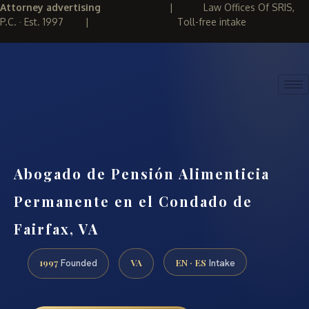
Attorney advertising
|
Law Offices Of SRIS,
P.C. · Est. 1997
|
Toll-free intake
(888) 437-7747
REQUEST CONSULTATION
Abogado de Pensión Alimenticia
Permanente en el Condado de
Fairfax, VA
1997
VA
EN · ES
Founded
Intake