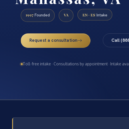
1997
VA
EN · ES
Founded
Intake
Request a consultation
Call (88
Toll-free intake · Consultations by appointment · Intake ava