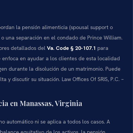
rdan la pensión alimenticia (spousal support o
io o una separación en el condado de Prince William.
tores detallados del
Va. Code § 20-107.1
para
 enfoca en ayudar a los clientes de esta localidad
gen durante la disolución de un matrimonio. Puede
ta y discutir su situación. Law Offices Of SRIS, P.C. –
icia en Manassas, Virginia
ho automático ni se aplica a todos los casos. A
balance equitativo de los activos, la pensión