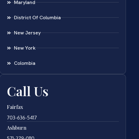
Maryland
District Of Columbia
New Jersey
New York
Colombia
Call Us
Fairfax
703-636-5417
Ashburn
571-279-0110