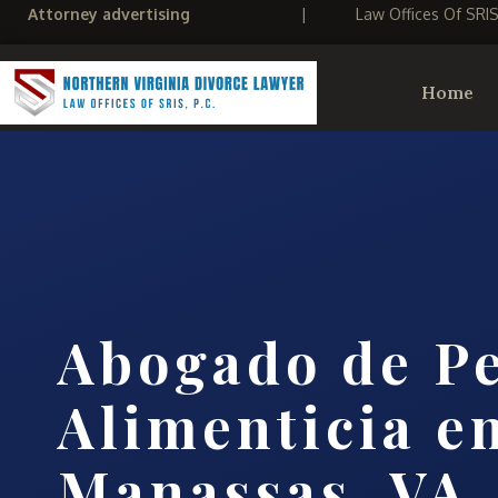
Attorney advertising
|
Law Offices Of SRI
Home
Abogado de P
Alimenticia e
Manassas, VA