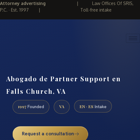
Attorney advertising
|
Law Offices Of SRIS,
P.C. · Est. 1997
|
Toll-free intake
(888) 437-7747
REQUEST CONSULTATION
Abogado de Partner Support en
Falls Church, VA
1997
VA
EN · ES
Founded
Intake
Request a consultation