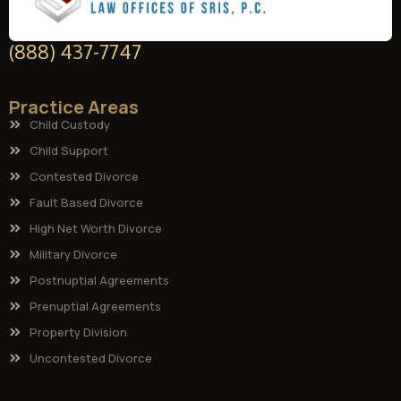
(888) 437-7747
Practice Areas
Child Custody
Child Support
Contested Divorce
Fault Based Divorce
High Net Worth Divorce
Military Divorce
Postnuptial Agreements
Prenuptial Agreements
Property Division
Uncontested Divorce