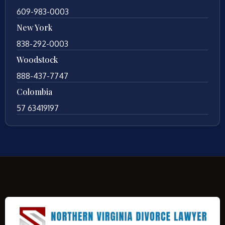
609-983-0003
New York
838-292-0003
Woodstock
888-437-7747
Colombia
57 63419197