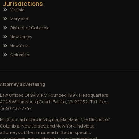
Jurisdictions
Virginia
Maryland
District of Columbia
New Jersey
New York
Colombia
Attorney advertising
Law Offices Of SRIS, P.C. Founded 1997. Headquarters:
4008 Williamsburg Court, Fairfax, VA 22032. Toll-free
(888) 437-7747.
Mr. Sris is admitted in Virginia, Maryland, the District of
Columbia, New Jersey, and New York. Individual
attorneys of the firm are admitted in specific
jurisdictions; not all attorneys are licensed in all