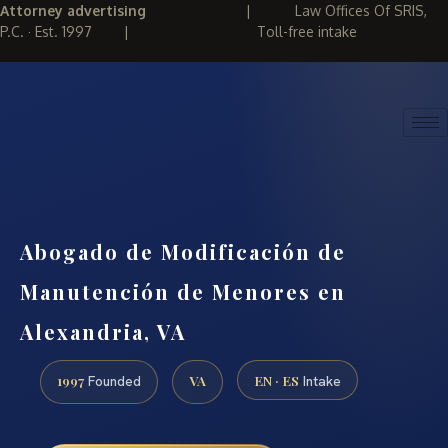
Attorney advertising
|
Law Offices Of SRIS,
P.C. · Est. 1997
|
Toll-free intake
(888) 437-7747
REQUEST CONSULTATION
Abogado de Modificación de
Manutención de Menores en
Alexandria, VA
1997
VA
EN · ES
Founded
Intake