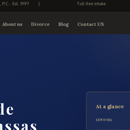
S, P.C. · Est. 1997
|
Toll-free intake
About us
Divorce
Blog
Contact US
de
At a glance
assas
SERVING