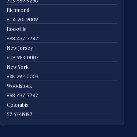
703-589-9250
Richmond
804-201-9009
Rockville
888-437-7747
New Jersey
609-983-0003
New York
838-292-0003
Woodstock
888-437-7747
Colombia
57 63419197