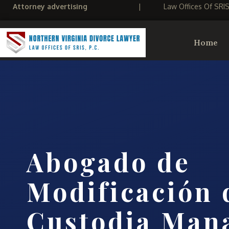
Attorney advertising
|
Law Offices Of SRI
Home
Abogado de
Modificación 
Custodia Man