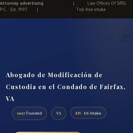
Attorney advertising
|
Law Offices Of SRIS,
P.C. · Est. 1997
|
Toll-free intake
(888) 437-7747
REQUEST CONSULTATION
Abogado de Modificación de
Custodia en el Condado de Fairfax,
VA
1997
VA
EN · ES
Founded
Intake