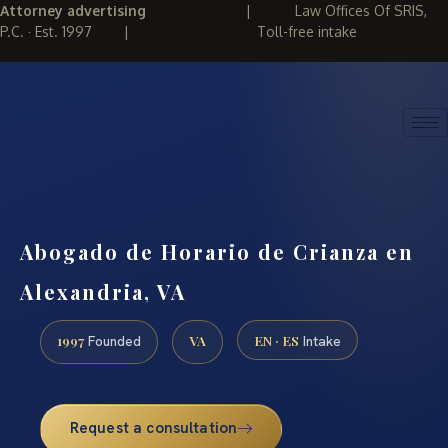
Attorney advertising
|
Law Offices Of SRIS,
P.C. · Est. 1997
|
Toll-free intake
(888) 437-7747
REQUEST CONSULTATION
Abogado de Horario de Crianza en
Alexandria, VA
1997
VA
EN · ES
Founded
Intake
Request a consultation