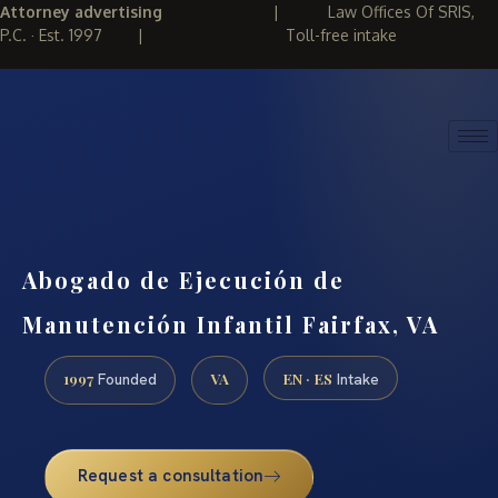
Attorney advertising
|
Law Offices Of SRIS,
P.C. · Est. 1997
|
Toll-free intake
(888) 437-7747
REQUEST CONSULTATION
Abogado de Ejecución de
Manutención Infantil Fairfax, VA
1997
VA
EN · ES
Founded
Intake
Request a consultation