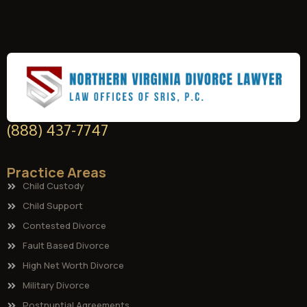
(888) 437-7747
Practice Areas
Child Custody
Child Support
Contested Divorce
Fault Based Divorce
High Net Worth Divorce
Military Divorce
Postnuptial Agreements