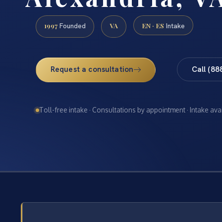
1997
VA
EN · ES
Founded
Intake
Request a consultation
Call (88
Toll-free intake · Consultations by appointment · Intake ava