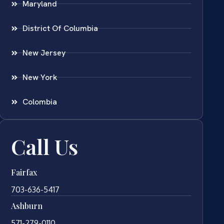
Maryland
District Of Columbia
New Jersey
New York
Colombia
Call Us
Fairfax
703-636-5417
Ashburn
571-279-0110