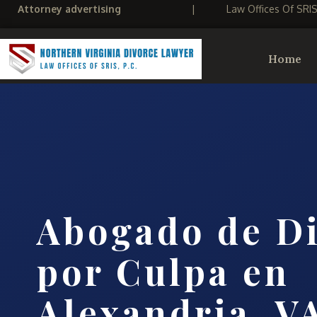
Attorney advertising
|
Law Offices Of SRI
Home
Abogado de Di
por Culpa en
Alexandria, V