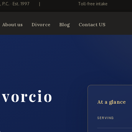
S, P.C. · Est. 1997
|
Toll-free intake
About us
Divorce
Blog
Contact US
vorcio
At a glance
SERVING
A