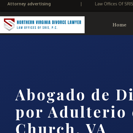
Attorney advertising
|
Law Offices Of SRI
Home
Abogado de Di
por Adulterio 
Church, VA