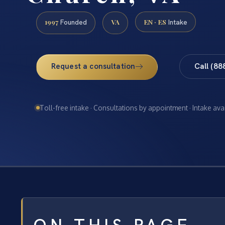
1997
VA
EN · ES
Founded
Intake
Request a consultation
Call (88
Toll-free intake · Consultations by appointment · Intake ava