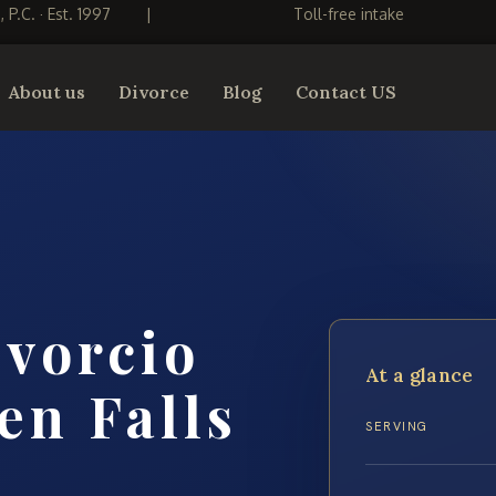
S, P.C. · Est. 1997
|
Toll-free intake
About us
Divorce
Blog
Contact US
vorcio
At a glance
en Falls
SERVING