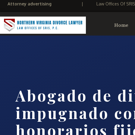
Attorney advertising
|
Law Offices Of SRI
Home
Abogado de di
impugnado co
honorarios fij