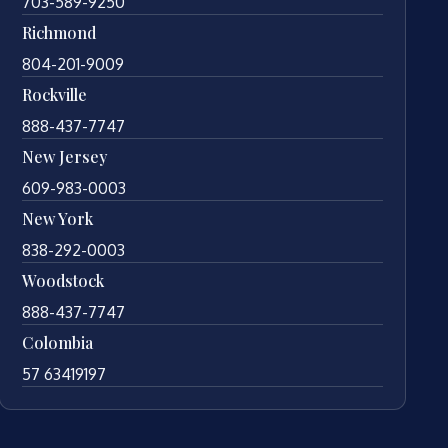
703-589-9250
Richmond
804-201-9009
Rockville
888-437-7747
New Jersey
609-983-0003
New York
838-292-0003
Woodstock
888-437-7747
Colombia
57 63419197