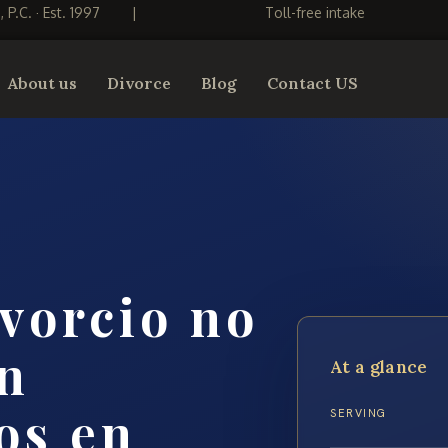
S, P.C. · Est. 1997
|
Toll-free intake
About us
Divorce
Blog
Contact US
vorcio no
n
At a glance
os en
SERVING