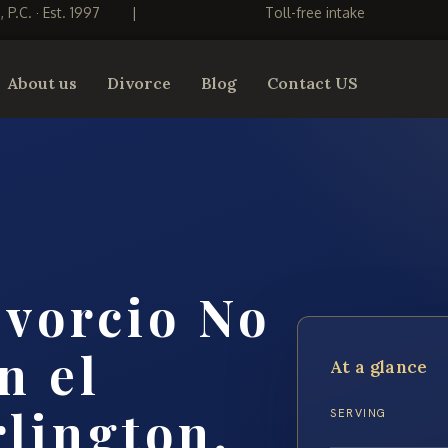
S, P.C. · Est. 1997
|
Toll-free intake
About us
Divorce
Blog
Contact US
vorcio No
n el
At a glance
lington,
SERVING