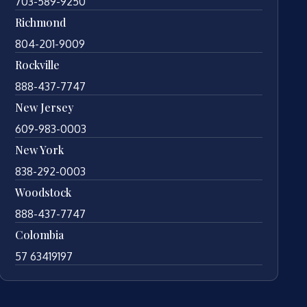
703-589-9250
Richmond
804-201-9009
Rockville
888-437-7747
New Jersey
609-983-0003
New York
838-292-0003
Woodstock
888-437-7747
Colombia
57 63419197