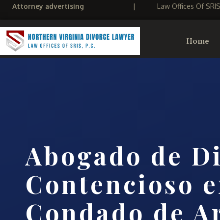
Attorney advertising
|
Law Offices Of SRI
Home
Abogado de Di
Contencioso e
Condado de Ar