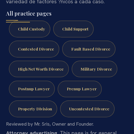
variedad de factores ?nicos a cada caso.
All practice pages
Child Custody
Child Support
Contested Divorce
Fault Based Divorce
High Net Worth Divorce
Military Divorce
Postnup Lawyer
Prenup Lawyer
Property Division
Uncontested Divorce
Reviewed by Mr. Sris, Owner and Founder.
Attorney advertising.
This page is for general