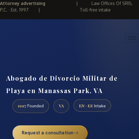
Attorney advertising
|
Law Offices Of SRIS,
P.C. · Est. 1997
|
Toll-free intake
(888) 437-7747
REQUEST CONSULTATION
Abogado de Divorcio Militar de
Playa en Manassas Park, VA
1997
VA
EN · ES
Founded
Intake
Request a consultation