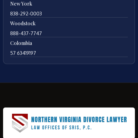
New York
838-292-0003
Woodstock
888-437-7747
Colombia
57 63419197