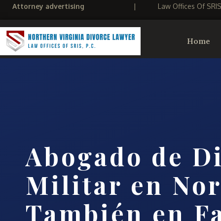
Attorney advertising
|
Law Offices Of SRI
Home
Abogado de Di
Militar en Nor
También en Fa