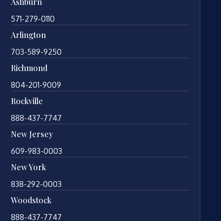
Ashburn
571-279-0110
Arlington
703-589-9250
Richmond
804-201-9009
Rockville
888-437-7747
New Jersey
609-983-0003
New York
838-292-0003
Woodstock
888-437-7747