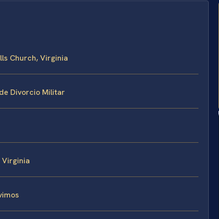
lls Church, Virginia
e Divorcio Militar
 Virginia
rvimos