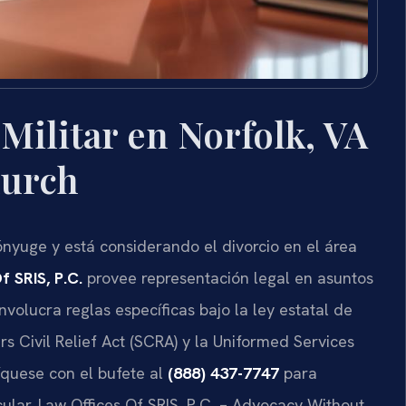
Militar en Norfolk, VA
hurch
ónyuge y está considerando el divorcio en el área
f SRIS, P.C.
provee representación legal en asuntos
 involucra reglas específicas bajo la ley estatal de
s Civil Relief Act (SCRA) y la Uniformed Services
quese con el bufete al
(888) 437-7747
para
icular. Law Offices Of SRIS, P.C. – Advocacy Without