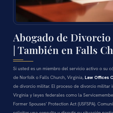
Abogado de Divorcio 
| También en Falls C
Si usted es un miembro del servicio activo o su c
de Norfolk o Falls Church, Virginia,
Law Offices O
de divorcio militar. El proceso de divorcio militar
Virginia y leyes federales como la Servicemember
Former Spouses’ Protection Act (USFSPA). Comuní
solicitar una consulta y discutir su situación part