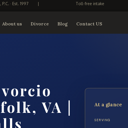
S, P.C. · Est. 1997
|
Toll-free intake
About us
Divorce
Blog
Contact US
vorcio
folk, VA |
At a glance
lls
SERVING