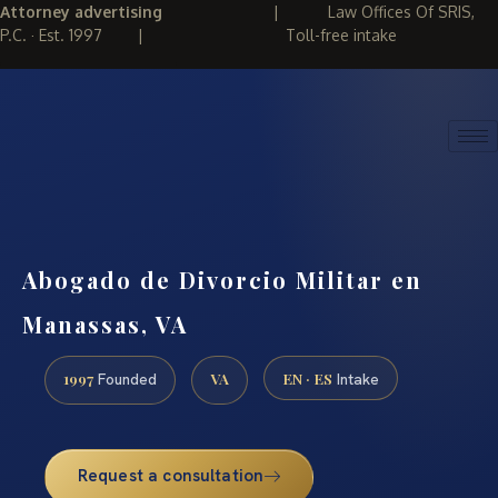
Attorney advertising
|
Law Offices Of SRIS,
P.C. · Est. 1997
|
Toll-free intake
(888) 437-7747
REQUEST CONSULTATION
Abogado de Divorcio Militar en
Manassas, VA
1997
VA
EN · ES
Founded
Intake
Request a consultation