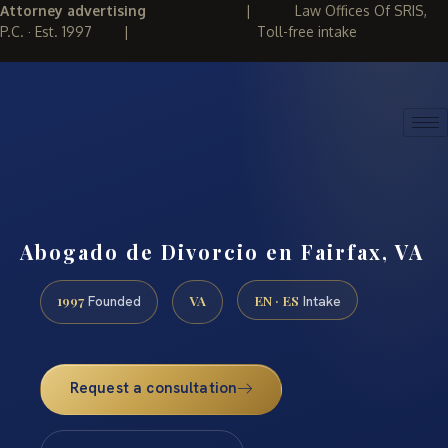
Attorney advertising
|
Law Offices Of SRIS,
P.C. · Est. 1997
|
Toll-free intake
(888) 437-7747
REQUEST CONSULTATION
Abogado de Divorcio en Fairfax, VA
1997
VA
EN · ES
Founded
Intake
Request a consultation