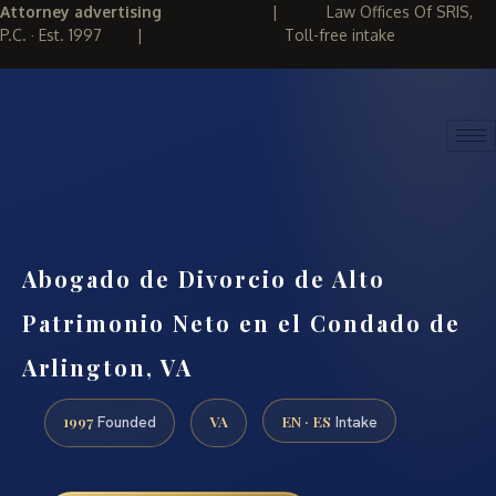
Attorney advertising
|
Law Offices Of SRIS,
P.C. · Est. 1997
|
Toll-free intake
(888) 437-7747
REQUEST CONSULTATION
Abogado de Divorcio de Alto
Patrimonio Neto en el Condado de
Arlington, VA
1997
VA
EN · ES
Founded
Intake