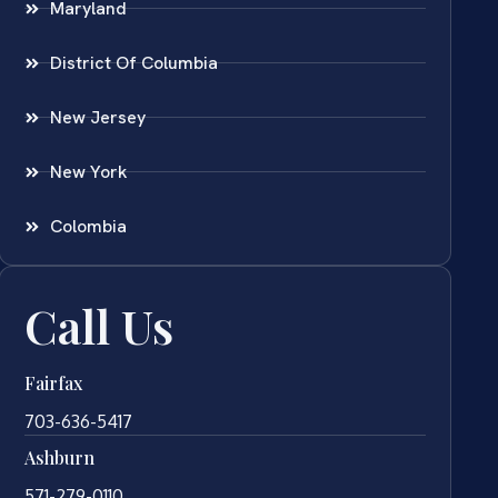
Maryland
District Of Columbia
New Jersey
New York
Colombia
Call Us
Fairfax
703-636-5417
Ashburn
571-279-0110