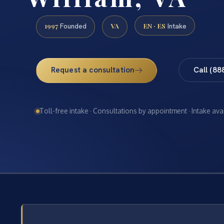
1997
VA
EN · ES
Founded
Intake
Request a consultation
Call (88
Toll-free intake · Consultations by appointment · Intake ava