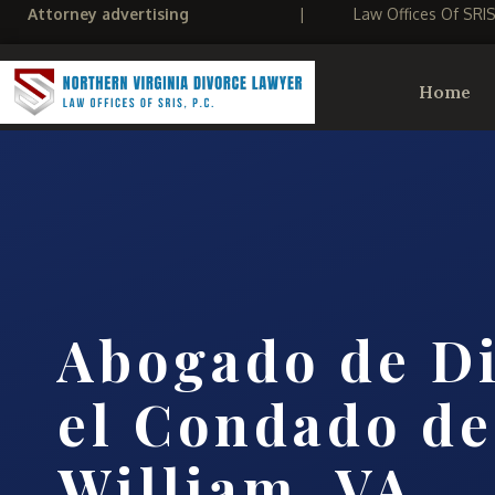
Attorney advertising
|
Law Offices Of SRI
Home
Abogado de Di
el Condado de
William, VA