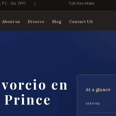
S, P.C. · Est. 1997
|
Toll-free intake
About us
Divorce
Blog
Contact US
vorcio en
At a glance
 Prince
SERVING