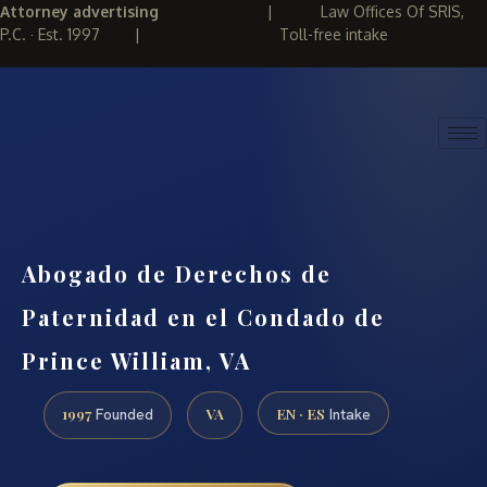
Attorney advertising
|
Law Offices Of SRIS,
P.C. · Est. 1997
|
Toll-free intake
(888) 437-7747
REQUEST CONSULTATION
Abogado de Derechos de
Paternidad en el Condado de
Prince William, VA
1997
VA
EN · ES
Founded
Intake