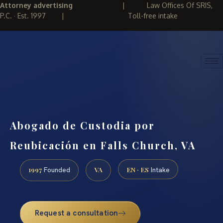
Attorney advertising
|
Law Offices Of SRIS,
P.C. · Est. 1997
|
Toll-free intake
(888) 437-7747
REQUEST CONSULTATION
Abogado de Custodia por
Reubicación en Falls Church, VA
1997
VA
EN · ES
Founded
Intake
Request a consultation