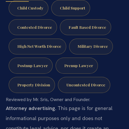
Child Custody
Child Support
Contested Divorce
Fault Based Divorce
High Net Worth Divorce
Military Divorce
Postnup Lawyer
Prenup Lawyer
Property Division
Uncontested Divorce
Reviewed by Mr. Sris, Owner and Founder.
Attorney advertising.
This page is for general
informational purposes only and does not
constitute legal advice, nor does it create an