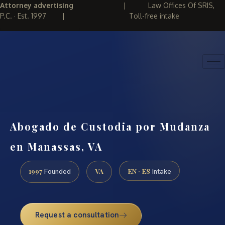
Attorney advertising
|
Law Offices Of SRIS,
P.C. · Est. 1997
|
Toll-free intake
(888) 437-7747
REQUEST CONSULTATION
Abogado de Custodia por Mudanza
en Manassas, VA
1997
VA
EN · ES
Founded
Intake
Request a consultation