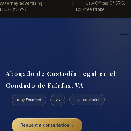
Attorney advertising
|
Law Offices Of SRIS,
P.C. · Est. 1997
|
Toll-free intake
(888) 437-7747
REQUEST CONSULTATION
Abogado de Custodia Legal en el
Condado de Fairfax, VA
1997
VA
EN · ES
Founded
Intake
Request a consultation