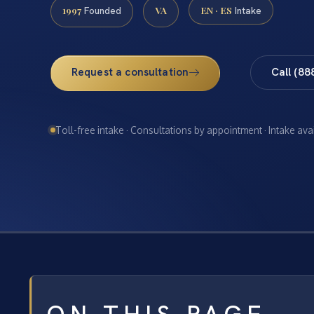
1997
VA
EN · ES
Founded
Intake
Request a consultation
Call (88
Toll-free intake · Consultations by appointment · Intake ava