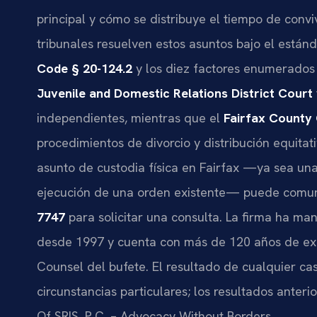
principal y cómo se distribuye el tiempo de convi
tribunales resuelven estos asuntos bajo el están
Code § 20-124.2
y los diez factores enumerados
Juvenile and Domestic Relations District Court
independientes, mientras que el
Fairfax County 
procedimientos de divorcio y distribución equitat
asunto de custodia física en Fairfax —ya sea una 
ejecución de una orden existente— puede comu
7747
para solicitar una consulta. La firma ha ma
desde 1997 y cuenta con más de 120 años de exper
Counsel del bufete. El resultado de cualquier ca
circunstancias particulares; los resultados anteri
Of SRIS, P.C. – Advocacy Without Borders.