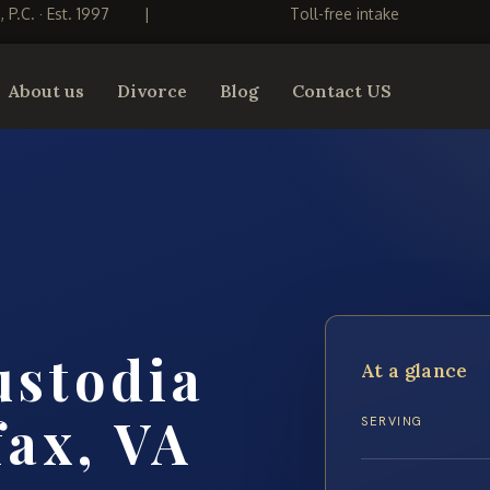
S, P.C. · Est. 1997
|
Toll-free intake
About us
Divorce
Blog
Contact US
ustodia
At a glance
fax, VA
SERVING