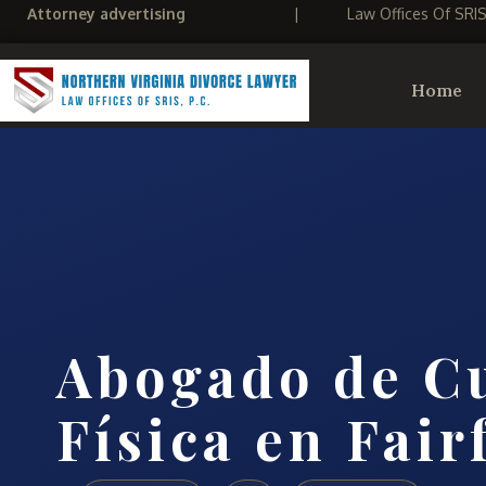
Attorney advertising
|
Law Offices Of SRI
Home
Abogado de C
Física en Fair