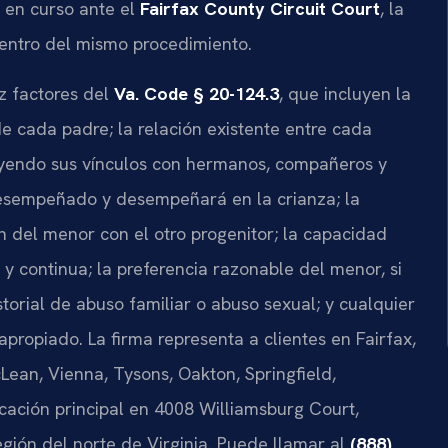
á en curso ante el
Fairfax County Circuit Court
, la
dentro del mismo procedimiento.
ez factores del
Va. Code § 20-124.3
, que incluyen la
de cada padre; la relación existente entre cada
luyendo sus vínculos con hermanos, compañeros y
desempeñado y desempeñará en la crianza; la
n del menor con el otro progenitor; la capacidad
 continua; la preferencia razonable del menor, si
storial de abuso familiar o abuso sexual; y cualquier
apropiado. La firma representa a clientes en Fairfax,
cLean, Vienna, Tysons, Oakton, Springfield,
cación principal en 4008 Williamsburg Court,
egión del norte de Virginia. Puede llamar al
(888)