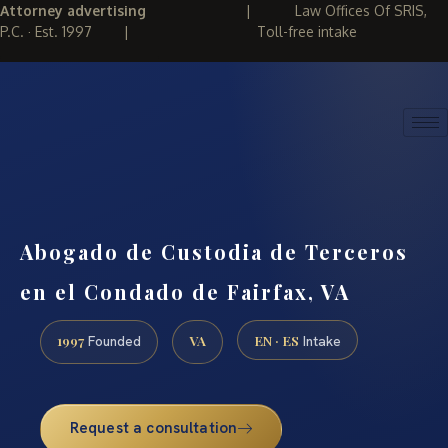
Attorney advertising
|
Law Offices Of SRIS,
P.C. · Est. 1997
|
Toll-free intake
(888) 437-7747
REQUEST CONSULTATION
Abogado de Custodia de Terceros
en el Condado de Fairfax, VA
1997
VA
EN · ES
Founded
Intake
Request a consultation