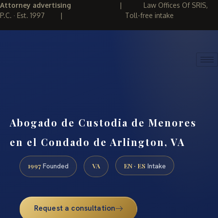
Attorney advertising
|
Law Offices Of SRIS,
P.C. · Est. 1997
|
Toll-free intake
(888) 437-7747
REQUEST CONSULTATION
Abogado de Custodia de Menores
en el Condado de Arlington, VA
1997
VA
EN · ES
Founded
Intake
Request a consultation