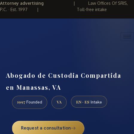
Attorney advertising
|
Law Offices Of SRIS,
P.C. · Est. 1997
|
Toll-free intake
(888) 437-7747
REQUEST CONSULTATION
Abogado de Custodia Compartida
en Manassas, VA
1997
VA
EN · ES
Founded
Intake
Request a consultation