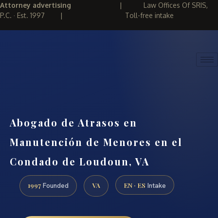
Attorney advertising
|
Law Offices Of SRIS,
P.C. · Est. 1997
|
Toll-free intake
(888) 437-7747
REQUEST CONSULTATION
Abogado de Atrasos en
Manutención de Menores en el
Condado de Loudoun, VA
1997
VA
EN · ES
Founded
Intake