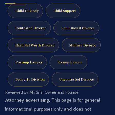
Child Custody
Child Support
Contested Divorce
Fault Based Divorce
High Net Worth Divorce
Military Divorce
Postnup Lawyer
Prenup Lawyer
Property Division
Uncontested Divorce
Reviewed by Mr. Sris, Owner and Founder.
Attorney advertising.
This page is for general
informational purposes only and does not