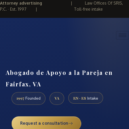
Attorney advertising
|
Law Offices Of SRIS,
P.C. · Est. 1997
|
Toll-free intake
(888) 437-7747
REQUEST CONSULTATION
Abogado de Apoyo a la Pareja en
Fairfax, VA
1997
VA
EN · ES
Founded
Intake
Request a consultation